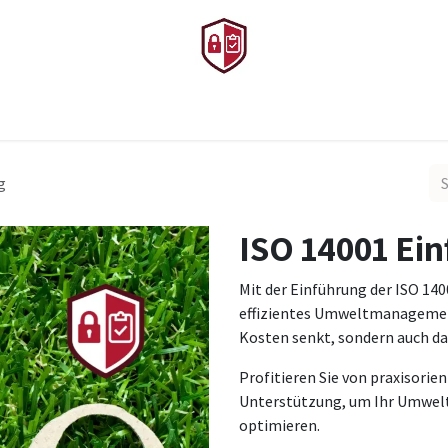
en
Termin
Shop
Team
Partner
VEMA
Referenzen
K
g
ISO 14001 Ein
Mit der Einführung der ISO 14
effizientes Umweltmanagement
Kosten senkt, sondern auch da
Profitieren Sie von praxisorie
Unterstützung, um Ihr Umwelt
optimieren.