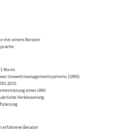
ge mit einem Berater
sprache
001 Norm
 eines Umweltmanagementsystems (UMS)
001:2015
ementierung eines UMS
uierliche Verbesserung
fizierung
h erfahrene Berater