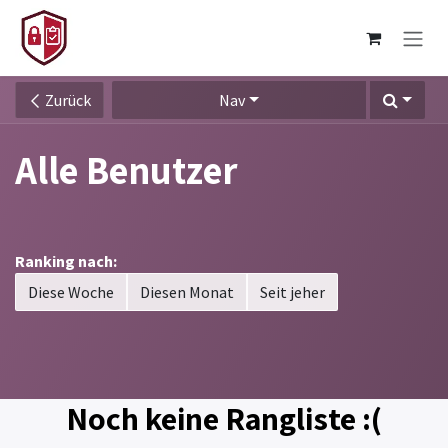
Zum Inhalt springen
Zurück
Nav
Alle Benutzer
Ranking nach:
Diese Woche
Diesen Monat
Seit jeher
Noch keine Rangliste :(